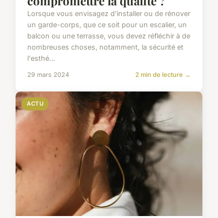
compromettre la qualité ?
Lorsque vous envisagez d'installer ou de rénover
un garde-corps, que ce soit pour un escalier, un
balcon ou une terrasse, vous devez réfléchir à de
nombreuses choses, notamment, la sécurité et
l'esthé...
29 mars 2024
2 min de lecture →
ACTU