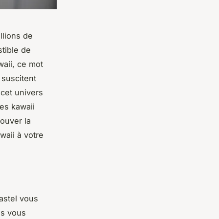
llions de
stible de
waii, ce mot
 suscitent
cet univers
les kawaii
rouver la
waii à votre
astel vous
us vous