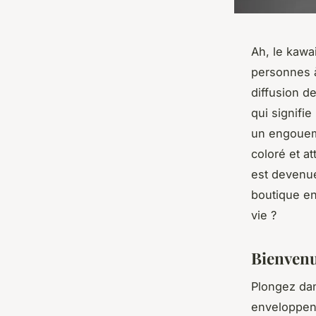
Ah, le kawa
personnes à
diffusion d
qui signifi
un engoueme
coloré et at
est devenue
boutique en
vie ?
Bienvenu
Plongez dan
enveloppen