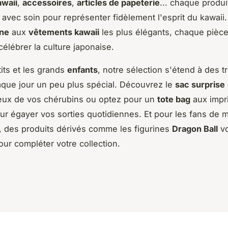
awaii
,
accessoires
,
articles de papeterie
... chaque produi
 avec soin pour représenter fidèlement l'esprit du kawaii.
ine
aux
vêtements kawaii
les plus élégants, chaque pièce
 célébrer la culture japonaise.
tits et les grands
enfants
, notre sélection s'étend à des t
que jour un peu plus spécial. Découvrez le
sac surprise
 yeux de vos chérubins ou optez pour un
tote bag
aux impr
ur égayer vos sorties quotidiennes. Et pour les fans de 
, des produits dérivés comme les figurines
Dragon Ball
v
our compléter votre collection.