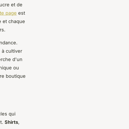
ucre et de
te page
est
e et chaque
rs.
endance.
 à cultiver
herche d'un
unique ou
re boutique
les qui
nt.
Shirts
,