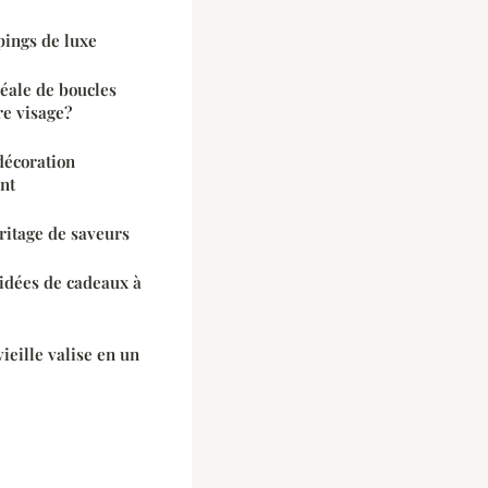
pings de luxe
déale de boucles
re visage?
décoration
nt
ritage de saveurs
 idées de cadeaux à
eille valise en un