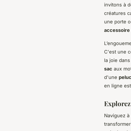
invitons à 
créatures c
une porte o
accessoire
L’engouemen
C'est une cé
la joie dan
sac
aux mot
d'une
pelu
en ligne est
Explorez
Naviguez à 
transformer