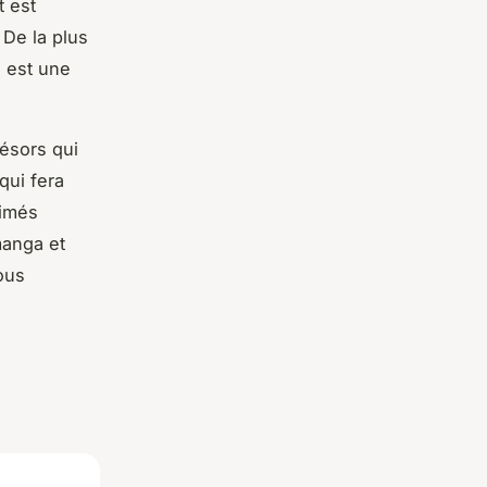
t est
 De la plus
 est une
résors qui
qui fera
imés
manga et
ous