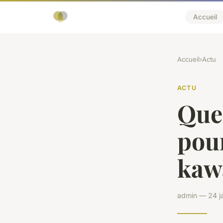
Accueil
Accueil
›
Actu
ACTU
Quel
pour
kawa
admin — 24 ja